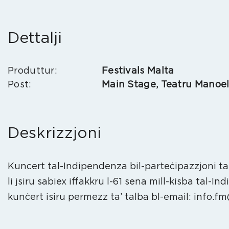
Dettalji
Produttur:
Festivals Malta
Post:
Main Stage, Teatru Manoe
Deskrizzjoni
Kuncert tal-Indipendenza bil-parteċipazzjoni tal-
li jsiru sabiex iffakkru l-61 sena
kunċert isiru permezz ta’ talba bl-email: info.f