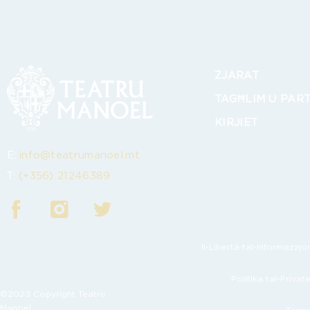
ŻJARAT
TAGĦLIM U PAR
KIRJIET
E:
info@teatrumanoel.mt
T:
(+356) 21246389
Il-Libertà tal-Informazzjon
Politika tal-Privat
©2023 Copyright Teatru
Manoel.