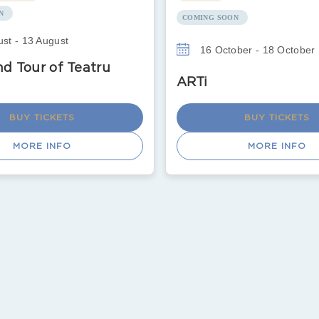
N
COMING SOON
st - 13 August
16 October - 18 October
d Tour of Teatru
ARTi
BUY TICKETS
BUY TICKETS
MORE INFO
MORE INFO