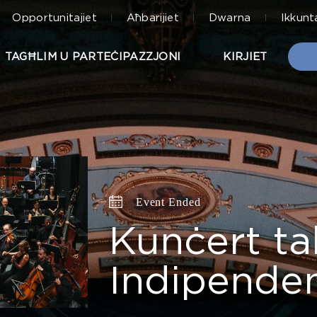
Opportunitajiet
Aħbarijiet
Dwarna
Ikkunt
TAGĦLIM U PARTEĊIPAZZJONI
KIRJIET
Event Ended
Kunċert ta
Indipende