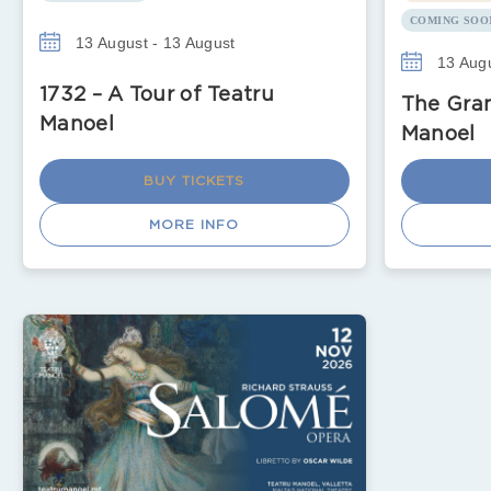
COMING SOO
13 August - 13 August
13 Augu
1732 – A Tour of Teatru
The Gran
Manoel
Manoel
BUY TICKETS
MORE INFO