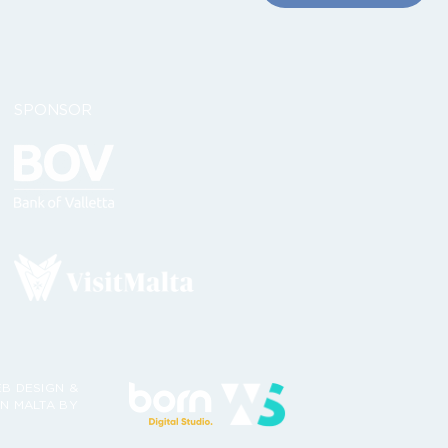
SPONSOR
B DESIGN &
N MALTA BY