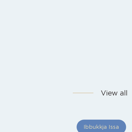
View all
Ibbukkja Issa