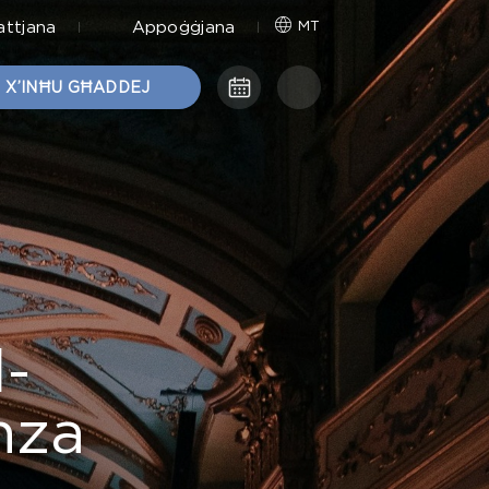
attjana
Appoġġjana
MT
X’INĦU GĦADDEJ
l-
nza