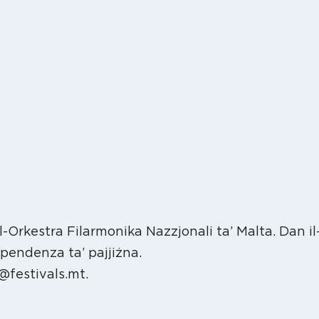
l
Orkestra Filarmonika Nazzjonali ta’ Malta. Dan il-k
 mill-kisba tal-Indipendenza ta’ paj
m@festivals.mt.