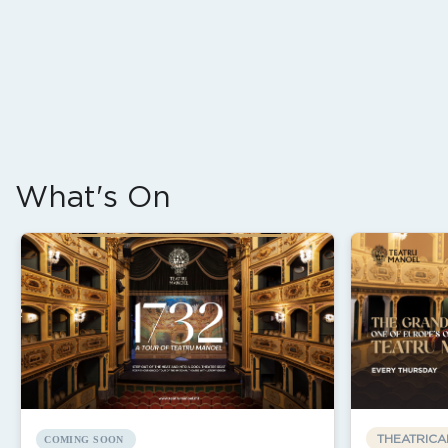
What's On
THEATRICA
COMING SOON