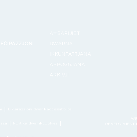
AĦBARIJIET
TEĊIPAZZJONI
DWARNA
IKKUNTATTJANA
APPOĠĠJANA
ARKIVJI
i
Dikjarazzjoni dwar l-aċċessibbiltà
WE
ezza
Politika dwar il-cookies
DEVELOPMENT I