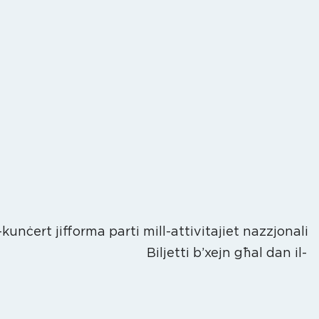
unċert jifforma parti mill-attivitajiet nazzjonali
jiżna. Biljetti b’xejn għal dan il-