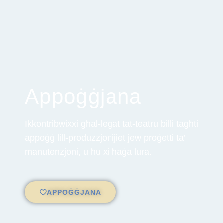
Appoġġjana
Ikkontribwixxi għal-legat tat-teatru billi tagħti
appoġġ lill-produzzjonijiet jew proġetti ta’
manutenzjoni, u ħu xi ħaġa lura.
APPOĠĠJANA