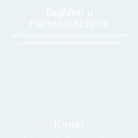
Tagħlim u
Parteċipazzjoni
Tgħallem fuq il-fergħa edukattiva tat-teatru, li trawwem
passjoni lejn l-arti performattiva fil-parteċipanti.
Kirjiet