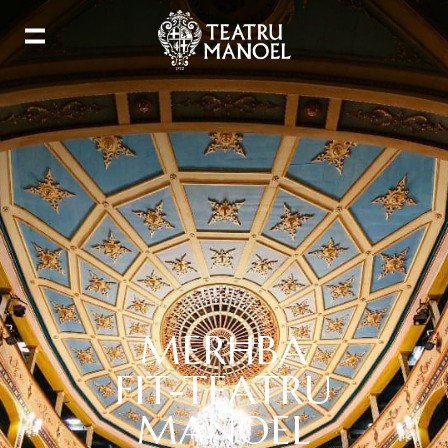
MERĦBA
FIT-TEATRU
MANOEL