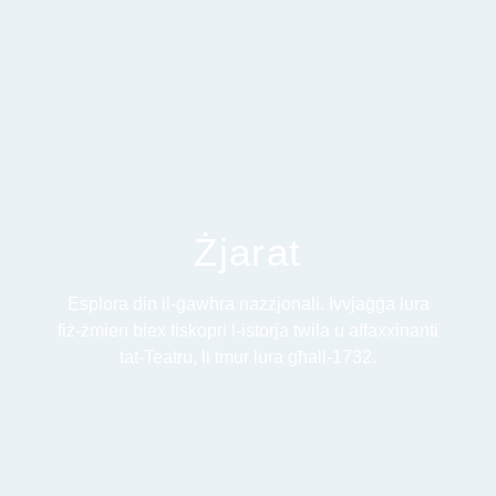
Żjarat
Esplora din il-ġawhra nazzjonali. Ivvjaġġa lura
fiż-żmien biex tiskopri l-istorja twila u affaxxinanti
tat-Teatru, li tmur lura għall-1732.