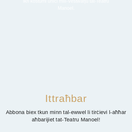
Ikri kostumi uniċi mill-Vestwarju tat-Teatru
Manoel.
Ittraħbar
Abbona biex tkun minn tal-ewwel li tirċievi l-aħħar
aħbarijiet tat-Teatru Manoel!