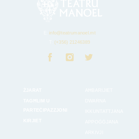
E:
info@teatrumanoel.mt
T:
(+356) 21246389
ŻJARAT
AĦBARIJIET
TAGĦLIM U
DWARNA
PARTEĊIPAZZJONI
IKKUNTATTJANA
KIRJIET
APPOĠĠJANA
ARKIVJI