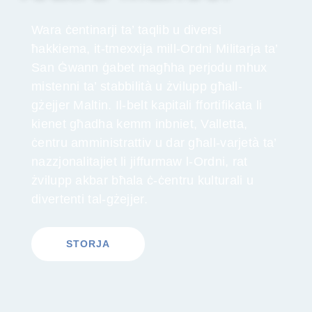
Wara ċentinarji ta’ taqlib u diversi
ħakkiema, it-tmexxija mill-Ordni Militarja ta’
San Ġwann ġabet magħha perjodu mhux
mistenni ta’ stabbilità u żvilupp għall-
gżejjer Maltin. Il-belt kapitali ffortifikata li
kienet għadha kemm inbniet, Valletta,
ċentru amministrattiv u dar għall-varjetà ta’
nazzjonalitajiet li jiffurmaw l-Ordni, rat
żvilupp akbar bħala ċ-ċentru kulturali u
divertenti tal-gżejjer.
STORJA